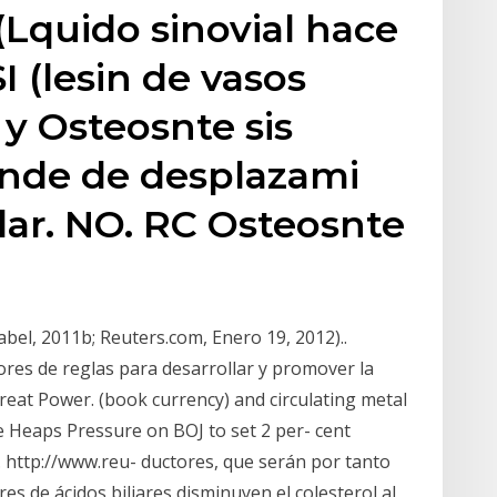
Lquido sinovial hace
SI (lesin de vasos
 y Osteosnte sis
ende de desplazami
ular. NO. RC Osteosnte
abel, 2011b; Reuters.com, Enero 19, 2012)..
dores de reglas para desarrollar y promover la
reat Power. (book currency) and circulating metal
e Heaps Pressure on BOJ to set 2 per- cent
. http://www.reu- ductores, que serán por tanto
ores de ácidos biliares disminuyen el colesterol al