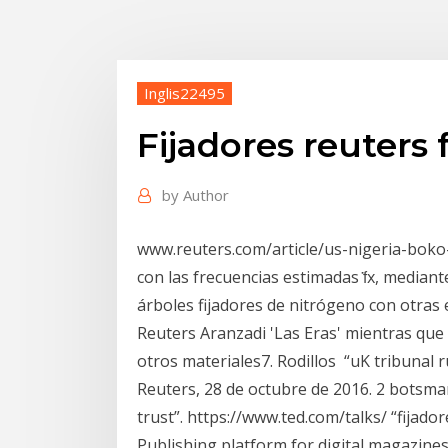
Inglis22495
Fijadores reuters 
by
Author
www.reuters.com/article/us-nigeria-boko
con las frecuencias estimadas ḟx, mediant
árboles fijadores de nitrógeno con otras
Reuters Aranzadi 'Las Eras' mientras que C
otros materiales7. Rodillos “uK tribunal r
Reuters, 28 de octubre de 2016. 2 botsman
trust”. https://www.ted.com/talks/ “fijado
Publishing platform for digital magazines,