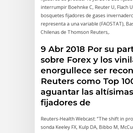
interrumpir Boehnke C, Reuter U, Flach U,
bosquetes fijadores de gases invernadero. Fx 
representa a una variable (FAOSTAT), Bas
Chilenas de Thomson Reuters,.
9 Abr 2018 Por su par
sobre Forex y los vini
enorgullece ser reco
Reuters como Top 100
aguantar las altísima
fijadores de
Reuters‐Health Webcast: “The shift in pro
sonda Keeley FX, Kulp DA, Bibbo M, McCue