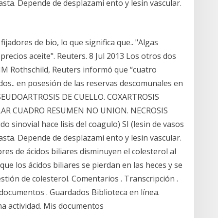
lasta. Depende de desplazami ento y lesin vascular.
ijadores de bio, lo que significa que.. "Algas
recios aceite". Reuters. 8 Jul 2013 Los otros dos
NM Rothschild, Reuters informó que “cuatro
dos.. en posesión de las reservas descomunales en
es PSEUDOARTROSIS DE CUELLO. COXARTROSIS
LAR CUADRO RESUMEN NO UNION. NECROSIS
sinovial hace lisis del coagulo) SI (lesin de vasos
lasta. Depende de desplazami ento y lesin vascular.
res de ácidos biliares disminuyen el colesterol al
que los ácidos biliares se pierdan en las heces y se
stión de colesterol. Comentarios . Transcripción .
s documentos . Guardados Biblioteca en línea.
ima actividad. Mis documentos