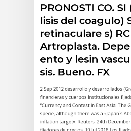
PRONOSTI CO. SI (
lisis del coagulo) 
retinaculare s) RC
Artroplasta. Dep
ento y lesin vasc
sis. Bueno. FX
2 Sep 2012 desarrollo y desarrollados (Gr
financieras y cuerpos institucionales fija
“Currency and Contest in East Asia: The G
specie, although there was a «Japan´s Ab
inflation target». Reuters. 24th December
fijadores de precios. 10 Jul 2018 Los fijad