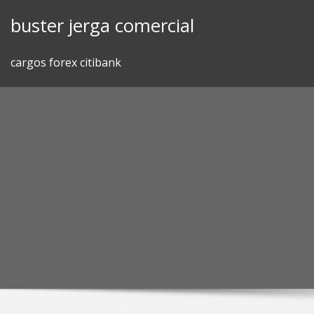
Skip
buster jerga comercial
to
content
cargos forex citibank