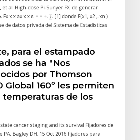
 et al. High-dose Pi-Sunyer FX. de generar
x x ax x x ε. = = +. ∑. [1] donde F(x1, x2 ,..xn )
e de datos privada del Sistema de Estadísticas
te, para el estampado
lados se ha "Nos
nocidos por Thomson
 Global 160º les permiten
s temperaturas de los
state cancer staging and its survival Fijadores de
 PA, Bagley DH. 15 Oct 2016 fijadores para