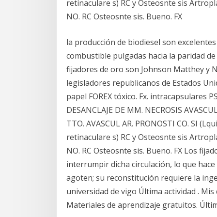
retinaculare s) RC y Osteosnte sis Artrop
NO. RC Osteosnte sis. Bueno. FX
la producción de biodiesel son excelentes f
combustible pulgadas hacia la paridad de p
fijadores de oro son Johnson Matthey y 
legisladores republicanos de Estados Uni
papel FOREX tóxico. Fx. intracapsular
DESANCLAJE DE MM. NECROSIS AVASCU
TTO. AVASCUL AR. PRONOSTI CO. SI (Lquido 
retinaculare s) RC y Osteosnte sis Artrop
NO. RC Osteosnte sis. Bueno. FX Los fijado
interrumpir dicha circulación, lo que hace 
agoten; su reconstitución requiere la inge
universidad de vigo Última actividad . Mi
Materiales de aprendizaje gratuitos. Últ