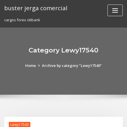
Skip
buster jerga comercial
to
content
cargos forex citibank
Category Lewy17540
Home
Archive by category "Lewy17540"
Lewy17540