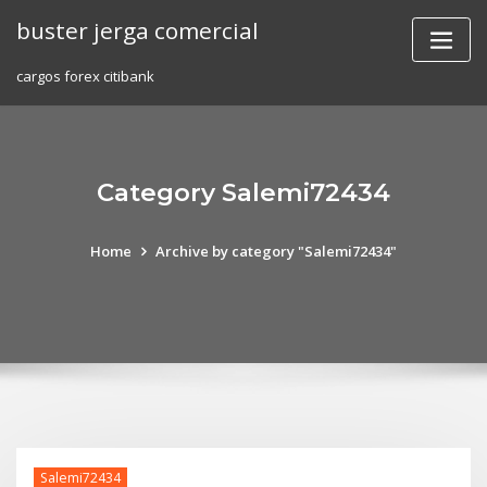
Skip
buster jerga comercial
to
content
cargos forex citibank
Category Salemi72434
Home
Archive by category "Salemi72434"
Salemi72434