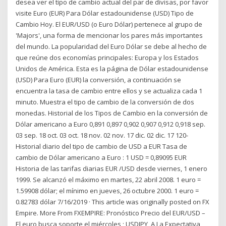
desea ver el tipo de cambio actual del par de divisas, por favor
visite Euro (EUR) Para Dólar estadounidense (USD) Tipo de
Cambio Hoy. El EUR/USD (o Euro Dólar) pertenece al grupo de
'Majors', una forma de mencionar los pares más importantes
del mundo. La popularidad del Euro Dólar se debe al hecho de
que reúne dos economías principales: Europa y los Estados
Unidos de América. Esta es la página de Dólar estadounidense
(USD) Para Euro (EUR) la conversión, a continuación se
encuentra la tasa de cambio entre ellos y se actualiza cada 1
minuto. Muestra el tipo de cambio de la conversión de dos
monedas. Historial de los Tipos de Cambio en la conversión de
Dólar americano a Euro 0,891 0,897 0,902 0,907 0,912 0,918 sep.
03 sep. 18 oct. 03 oct. 18 nov. 02 nov. 17 dic. 02 dic. 17 120-
Historial diario del tipo de cambio de USD a EUR Tasa de
cambio de Dólar americano a Euro : 1 USD = 0,89095 EUR
Historia de las tarifas diarias EUR /USD desde viernes, 1 enero
1999. Se alcanzó el máximo en martes, 22 abril 2008. 1 euro =
1.59908 dólar; el mínimo en jueves, 26 octubre 2000. 1 euro =
0.82783 dólar 7/16/2019 · This article was originally posted on FX
Empire. More From FXEMPIRE: Pronóstico Precio del EUR/USD –
El euro busca soporte el miércoles ; USDJPY, A La Expectativa