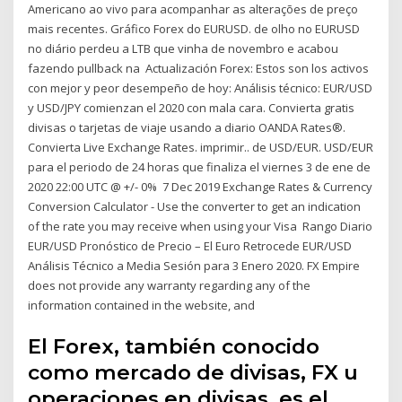
Americano ao vivo para acompanhar as alterações de preço
mais recentes. Gráfico Forex do EURUSD. de olho no EURUSD
no diário perdeu a LTB que vinha de novembro e acabou
fazendo pullback na Actualización Forex: Estos son los activos
con mejor y peor desempeño de hoy: Análisis técnico: EUR/USD
y USD/JPY comienzan el 2020 con mala cara. Convierta gratis
divisas o tarjetas de viaje usando a diario OANDA Rates®.
Convierta Live Exchange Rates. imprimir.. de USD/EUR. USD/EUR
para el periodo de 24 horas que finaliza el viernes 3 de ene de
2020 22:00 UTC @ +/- 0% 7 Dec 2019 Exchange Rates & Currency
Conversion Calculator - Use the converter to get an indication
of the rate you may receive when using your Visa Rango Diario
EUR/USD Pronóstico de Precio – El Euro Retrocede EUR/USD
Análisis Técnico a Media Sesión para 3 Enero 2020. FX Empire
does not provide any warranty regarding any of the
information contained in the website, and
El Forex, también conocido
como mercado de divisas, FX u
operaciones en divisas, es el