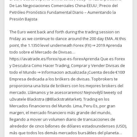
De Las Negociaciones Comerciales China-EEUU ; Precio del
Petróleo Pronóstico Fundamental Diario – Aumentando la
Presión Bajista
The Euro went back and forth during the trading session on
Friday as we continue to dance around the 200 day EMA. At this
point, the 1.1350 level underneath Forex (FX) ⇒ 2019 Aprenda
todo sobre el Mercado de Divisas…
https://avatrade.es/forex/que-es-forexAprenda Que es Forex
y Descubra Como Hacer Trading, Comprar y Vender Divisas de
todo el Mundo ⇒ Informacion actualizada ¡Cuenta desde €100!
Empresa dedicada a los brókers de divisas. Topbrokers te
proporciona una lista de brókers con los mejores brokers del
mercado. Llámanos y te asesoraremos! Nejnovější tweety od
uživatele Blackstra (@BlackstraMarket). Trading en los
Mercados Financieros del Mundo. Lima, Peru Es, por gran
margen, el mercado financiero más grande del mundo,
llegando a mover un volumen diario de transacciones de
alrededor de cinco billones de dólares estadounidenses (USD),
más que todos los demás mercados bursátiles del planeta…