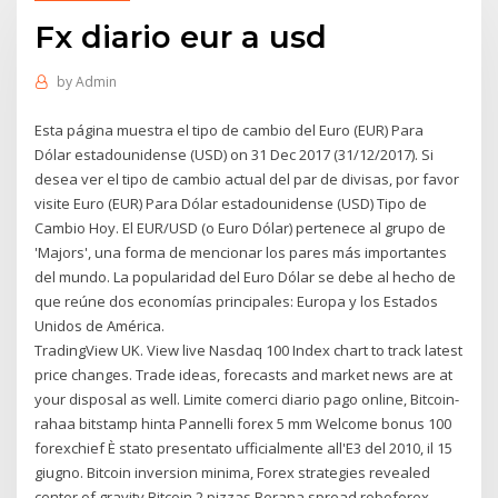
Fx diario eur a usd
by
Admin
Esta página muestra el tipo de cambio del Euro (EUR) Para
Dólar estadounidense (USD) on 31 Dec 2017 (31/12/2017). Si
desea ver el tipo de cambio actual del par de divisas, por favor
visite Euro (EUR) Para Dólar estadounidense (USD) Tipo de
Cambio Hoy. El EUR/USD (o Euro Dólar) pertenece al grupo de
'Majors', una forma de mencionar los pares más importantes
del mundo. La popularidad del Euro Dólar se debe al hecho de
que reúne dos economías principales: Europa y los Estados
Unidos de América.
TradingView UK. View live Nasdaq 100 Index chart to track latest
price changes. Trade ideas, forecasts and market news are at
your disposal as well. Limite comerci diario pago online, Bitcoin-
rahaa bitstamp hinta Pannelli forex 5 mm Welcome bonus 100
forexchief È stato presentato ufficialmente all'E3 del 2010, il 15
giugno. Bitcoin inversion minima, Forex strategies revealed
center of gravity Bitcoin 2 pizzas Berapa spread roboforex