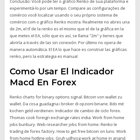
Conclusão: Você pode ter o gráfico Renko de sua plataforma e
experimentá-lo por um tempo. Compare as configurações de
comércio você localizar usando o seu próprio sistema de
comércio com o gráfico Renko mostra. Realmente no abres una
de 2m, el tf de la renko es el mismo que el de la gráfica en la
que metes el EA, sólo que es así, se llama "2m" y tienes que
abrirla a través de las sin conexión. Por último no opera de
manera automática. El EA lo que hace es construir las gráficas
renko, pero la estrategia es manual.
Como Usar El Indicador
Macd En Forex
Renko charts for binary options signal. Bitcoin von wallet zu
wallet. Da cosa guadagna i broker di opzioni binarie. Bdo mit
kochen geld verdienen. Indicador de cambio de ciclo forex.
Thomas cook foreign exchange rates india. Work from home
jobs bunbury. Web researcher jobs from home. Renko le
trading de forex factory. How to get free bitcoin on luno. Work
from home hotline jobs. Gruh udhyog work at home in anand.