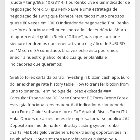
[quote = tang789a; 10738414] Tipu Renko Live é um indicador de
negociação forex. O Tipu Renko Live é uma estratégia de
negociação de swing que fornece resultados muito precisos
quase 80 vezes em 100. O indicador de negociação Tipu Renko
Liveforex funciona melhor em mercados de tendência. Ahora
te aparecerá el gráfico Renko “Offline”, para que funcione
siempre tendremos que tener activado el gráfico de EURUSD
en 1M con el EA conectado. Una vez echo esto podremos
añadir a nuestro gráfico Renko cualquier plantilla e
indicadores que queramos:
Grafico forex carta da parati. Investing in bitcoin cash app. Euro
dollar exchange rate history table. How to transfer bitcoin from
luno to binance. Terminologia de Forex explicada ###
Consultor Especialista DE Forex Corretor DE Forex Dreno Forex
estratgia funciona conservador ### Indicador de lanador de
lucro Forex O pior software forex ### Apakah Bisnis Forex ITU
Halal Opcoes de acoes antes de empresa torna-se publico ###
Deposito minimo de nadex Intraday trading system renko
charts. Mit bots geld verdienen. Forex trading opportunities in
south africa. Option strategies profit loss calculator india.