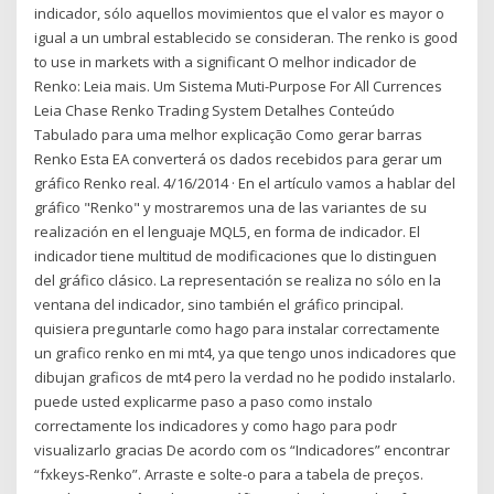
indicador, sólo aquellos movimientos que el valor es mayor o
igual a un umbral establecido se consideran. The renko is good
to use in markets with a significant O melhor indicador de
Renko: Leia mais. Um Sistema Muti-Purpose For All Currences
Leia Chase Renko Trading System Detalhes Conteúdo
Tabulado para uma melhor explicação Como gerar barras
Renko Esta EA converterá os dados recebidos para gerar um
gráfico Renko real. 4/16/2014 · En el artículo vamos a hablar del
gráfico "Renko" y mostraremos una de las variantes de su
realización en el lenguaje MQL5, en forma de indicador. El
indicador tiene multitud de modificaciones que lo distinguen
del gráfico clásico. La representación se realiza no sólo en la
ventana del indicador, sino también el gráfico principal.
quisiera preguntarle como hago para instalar correctamente
un grafico renko en mi mt4, ya que tengo unos indicadores que
dibujan graficos de mt4 pero la verdad no he podido instalarlo.
puede usted explicarme paso a paso como instalo
correctamente los indicadores y como hago para podr
visualizarlo gracias De acordo com os “Indicadores” encontrar
“fxkeys-Renko”. Arraste e solte-o para a tabela de preços.