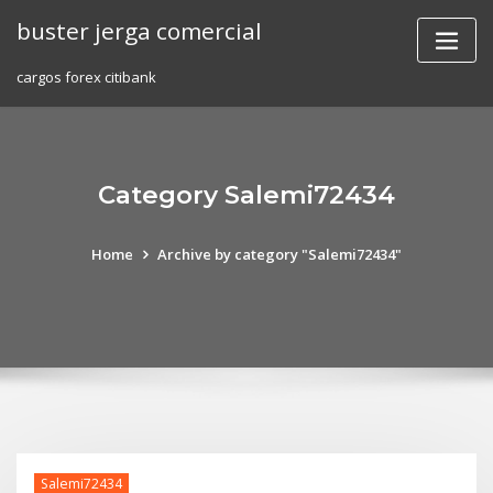
Skip
buster jerga comercial
to
content
cargos forex citibank
Category Salemi72434
Home
Archive by category "Salemi72434"
Salemi72434